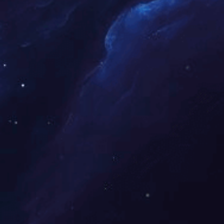
午，今创控股集团举行2024年度总结表彰大会，全面总结2024年度集团
共识，动员全体今创人奋发向上，携手共绘美好未来。今创控股集团俞金
度盛典。
450动车组样车今创参建！
正式发布。这标志着“CR450科技创新工程”取得重大突破。今创集团深度参
2024年供应商大会圆满成功
协同共赢”的今创集团2024年供应商大会圆满举行。今创控股集团董事局
敏、常务副总金琰等集团高层领导，以及近600名来自全国各地的供应