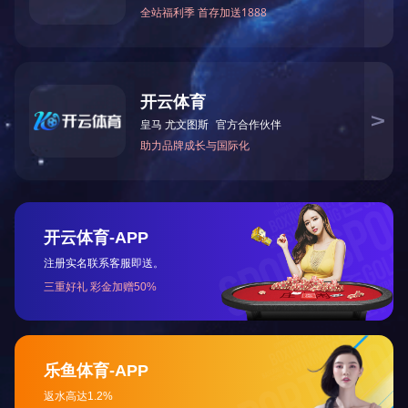
验证的全链条创新体系。今创将以此次活动为契
机，与各界深化协同，共同扛起助力江苏“制造
强省”建设的行业担当。
活动现场，省工信厅新材料产业处、省工信厅
装备一处分别解读了江苏省新材料产业发展政策
和江苏省星空网页版装备产业高质量发展行动方
案。企业对接交流环节，中铁第四勘察设计院集
团有限公司、中车南京浦镇车辆有限公司、星空
网页版等企业围绕轻量化、标准化、绿色化等方
面，发布了有关新材料产品需求；南京钢铁股份
有限公司、苏州邦得新材料科技有限公司、赢胜
节能集团股份有限公司等企业面向星空网页版装
备潜在客户介绍了相关新材料技术及产品方案。