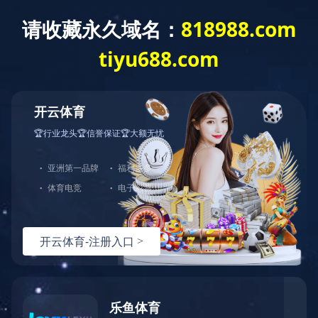
集团首页
首页
集团概况
星空网页版板块和旗下子公司介绍
体验今创产品
产业板块
动车
城轨
新闻中心
社会责任
客车
智能制造
加入我们
典型案例
合作伙伴
投资者关系
合作伙伴