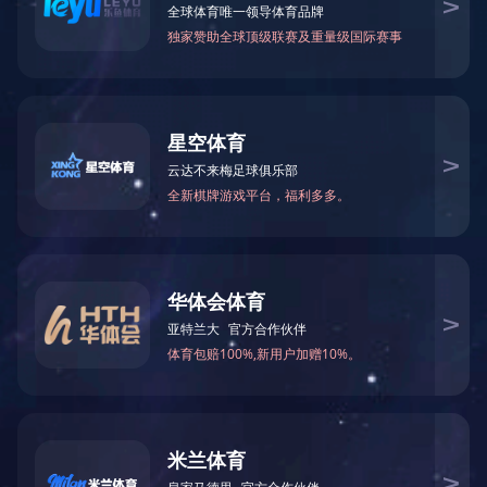
版权所有 © 2025 星空网页版 版权所
有
今创集团
江南网页版
|
LEJING.COM
|
安博web版登录入口
|
开云电子
|
「B体
育」
|
米兰网页版
|
华体会官方网页版
|
星空平台
|
星空·官方端网站登录
入口
|