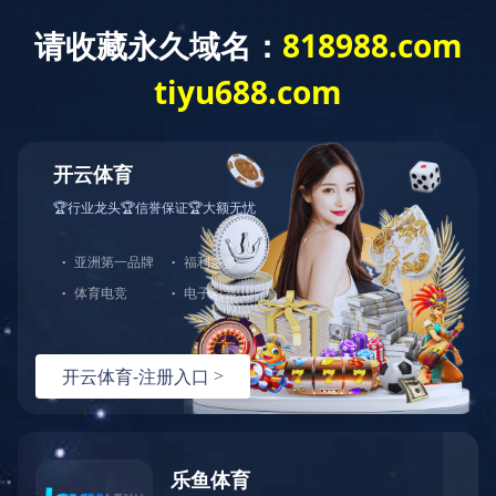
集团首页
首页
集团概况
产业板块
新闻中心
社会责任
控股简介
发展历程
荣誉资质
加入我们
发明专利
VR体验
温室气体核查声明
投资者关系