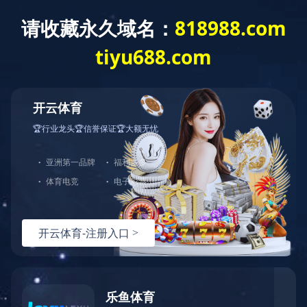
集团首页
首页
集团概况
星空网页版板块和旗下子公司介绍
体验今创产品
产业板块
动车
城轨
新闻中心
社会责任
客车
智能制造
加入我们
典型案例
合作伙伴
投资者关系
星空网页版板块和旗下子
公司介绍